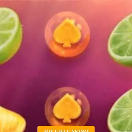
JOCURI CASINO